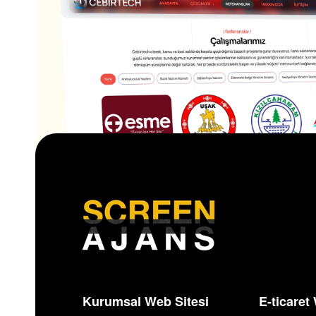
İÇ SAYFALAR
Cebirtech Yazılım’ın iç sayfa tasarımları, mar
Kurumsal Web Sitesi
E-ticaret
kimliğini yansıtan karanlık mod konseptini v