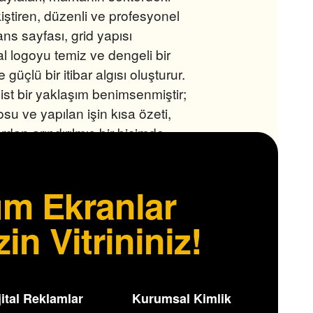
kiştiren, düzenli ve profesyonel
ans sayfası, grid yapısı
 logoyu temiz ve dengeli bir
güçlü bir itibar algısı oluşturur.
ist bir yaklaşım benimsenmiştir;
osu ve yapılan işin kısa özeti,
rdan arındırılmış bir biçimde
navigasyon butonları,
 akıcı bir şekilde gezinmesini
m Ekranlar
tarlı renk paleti kurumsal kimliği
zin Vitrininiz!
jital Reklamlar
Kurumsal Kimlik