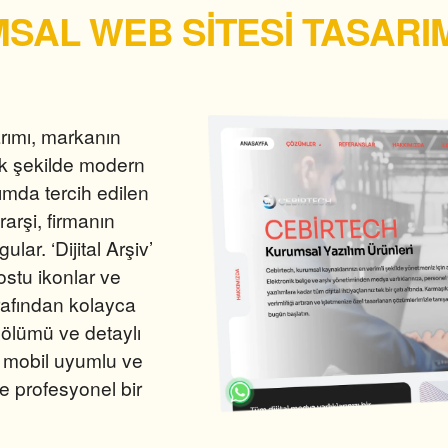
SAL WEB SİTESİ TASARIM
arımı, markanın
ak şekilde modern
ımda tercih edilen
arşi, firmanın
gular
.
‘Dijital Arşiv’
ostu ikonlar ve
arafından kolayca
ölümü ve detaylı
, mobil uyumlu ve
ve profesyonel bir