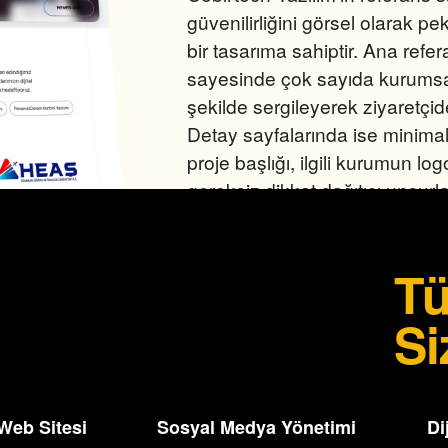
güvenilirliğini görsel olarak pe
bir tasarıma sahiptir. Ana refer
sayesinde çok sayıda kurumsal
şekilde sergileyerek ziyaretçide 
Detay sayfalarında ise minimal
proje başlığı, ilgili kurumun log
gereksiz dikkat dağıtıcı unsurla
sunulur. ‘Önceki’ ve ‘Sonraki’ 
kullanıcıların projeler arasında
Tü
sağlarken, sayfa genelindeki tu
destekler.
Si
kanın teknolojik
 Web Sitesi
Sosyal Medya Yönetimi
Di
e kurumsal