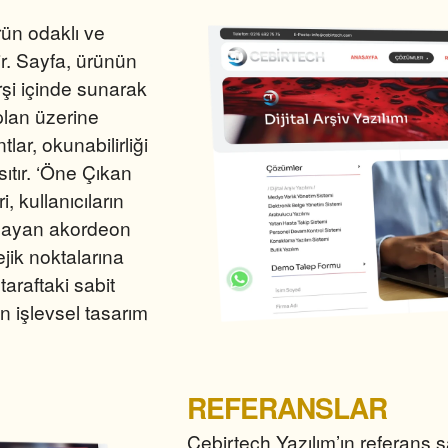
rün odaklı ve
r. Sayfa, ürünün
arşi içinde sunarak
 plan üzerine
tlar, okunabilirliği
ıtır. ‘Öne Çıkan
, kullanıcıların
ağlayan akordeon
ejik noktalarına
taraftaki sabit
en işlevsel tasarım
REFERANSLAR
Cebirtech Yazılım’ın referans s