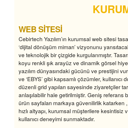
KURUM
WEB SİTESİ
Cebirtech Yazılım’ın kurumsal web sitesi tas
‘dijital dönüşüm mimarı’ vizyonunu yansıtac
ve teknolojik bir çizgide kurgulanmıştır
.
Tasar
koyu renkli şık arayüz ve dinamik görsel hiyer
yazılım dünyasındaki gücünü ve prestijini vur
ve ‘EBYS’ gibi kapsamlı çözümler, kullanıcı d
düzenli grid yapıları sayesinde ziyaretçiler t
anlaşılabilir hale getirilmiştir
.
Geniş referans b
ürün sayfaları markaya güvenilirlik katarken
hızlı altyapı, kurumsal müşterilere kesintisiz 
kullanıcı deneyimi sunmaktadır
.