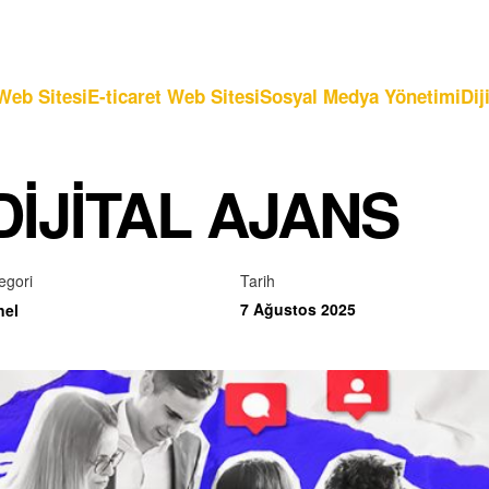
Web Sitesi
E-ticaret Web Sitesi
Sosyal Medya Yönetimi
Dij
IJITAL AJANS
egori
Tarih
7 Ağustos 2025
nel