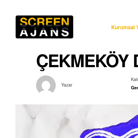
Kurumsal 
ÇEKMEKÖY D
Kat
Yazar
Ge