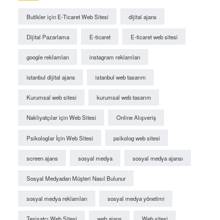
Butikler için E-Ticaret Web Sitesi
dijital ajans
Dijital Pazarlama
E-ticaret
E-ticaret web sitesi
google reklamları
instagram reklamları
istanbul dijital ajans
istanbul web tasarım
Kurumsal web sitesi
kurumsal web tasarım
Nakliyatçılar için Web Sitesi
Online Alışveriş
Psikologlar İçin Web Sitesi
psikolog web sitesi
screen ajans
sosyal medya
sosyal medya ajansı
Sosyal Medyadan Müşteri Nasıl Bulunur
sosyal medya reklamları
sosyal medya yönetimi
Tesisatçı Web Sitesi
web ajans
Web sitesi