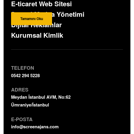
E-ticaret Web Sitesi
aracı…
Sosyal Medya Yönetimi
Tamamını Oku
Dijital Reklamlar
Kurumsal Kimlik
TELEFON
0542 294 5228
ADRES
Meydan İstanbul AVM, No:62
Ümraniye/İstanbul
E-POSTA
info@screenajans.com