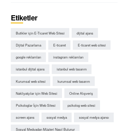
Etiketler
Butikler için E-Ticaret Web Sitesi
dijital ajans
Dijital Pazarlama
E-ticaret
E-ticaret web sitesi
google reklamları
instagram reklamları
istanbul dijital ajans
istanbul web tasarım
Kurumsal web sitesi
kurumsal web tasarım
Nakliyatçılar için Web Sitesi
Online Alışveriş
Psikologlar İçin Web Sitesi
psikolog web sitesi
screen ajans
sosyal medya
sosyal medya ajansı
Sosyal Medyadan Müşteri Nasıl Bulunur