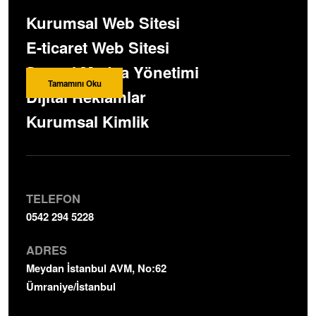
Nakliyatçılar İçin Web Sitesi: Dijital Dünyada
Kurumsal Web Sitesi
Güven Taşımanın Sırrı Taşınmak, birçok insan için
E-ticaret Web Sitesi
oldukça stresli ve yorucu bir…
Sosyal Medya Yönetimi
Tamamını Oku
Dijital Reklamlar
Kurumsal Kimlik
TELEFON
0542 294 5228
ADRES
Meydan İstanbul AVM, No:62
Ümraniye/İstanbul